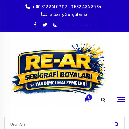
+ 90 312 341 07 07 - 0 532 484 89 84
Sipariş Sorgulama
Üye Girişi
KIWO Kissel + Wolf
Anasayfa
Serigrafi Fotoemülsiyon Çeşitleri
Kiwo Kissel + Wolf
0