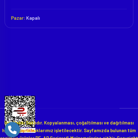
Pazar:
Kapalı
Her Hakkı Saklıdır. Kopyalanması, çoğaltılması ve dağıtılması
halinde yasal haklarımız işletilecektir. Sayfamızda bulunan tüm
resim ve ürünler RE-AR Serigrafi Malzemelerine ait'tir. Copyright