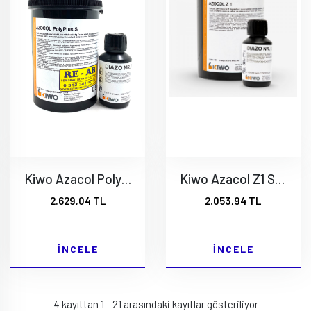
Kiwo Azacol Poly Plus S - Hassas Emülsiyon Mor Renk
Kiwo Azacol Z1 Su ve Solvent Bazlı Emisyon 900 gr + Diazo
2.629,04 TL
2.053,94 TL
İNCELE
İNCELE
4 kayıttan 1 - 21 arasındaki kayıtlar gösteriliyor