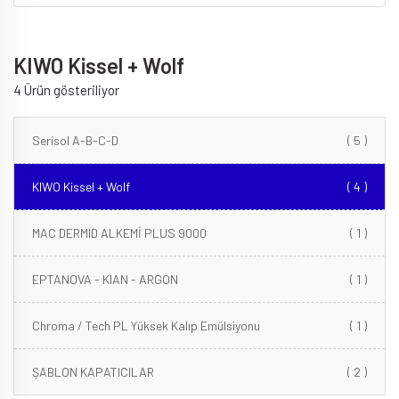
KIWO Kissel + Wolf
4 Ürün gösteriliyor
Serisol A-B-C-D
( 5 )
KIWO Kissel + Wolf
( 4 )
MAC DERMID ALKEMİ PLUS 9000
( 1 )
EPTANOVA - KIAN - ARGON
( 1 )
Chroma / Tech PL Yüksek Kalıp Emülsiyonu
( 1 )
ŞABLON KAPATICILAR
( 2 )